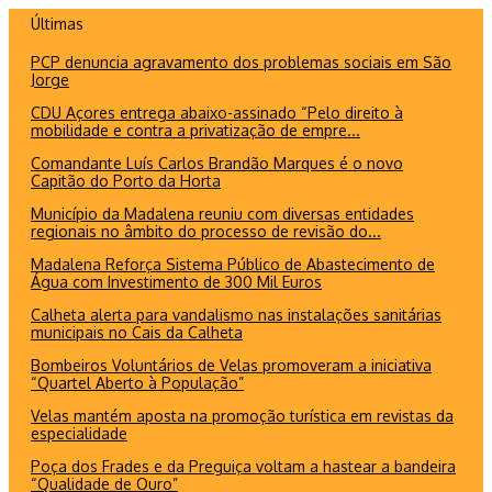
Ir
Últimas
para
PCP denuncia agravamento dos problemas sociais em São
o
Jorge
conteúdo
CDU Açores entrega abaixo-assinado “Pelo direito à
mobilidade e contra a privatização de empre...
Comandante Luís Carlos Brandão Marques é o novo
Capitão do Porto da Horta
Município da Madalena reuniu com diversas entidades
regionais no âmbito do processo de revisão do...
Madalena Reforça Sistema Público de Abastecimento de
Água com Investimento de 300 Mil Euros
Calheta alerta para vandalismo nas instalações sanitárias
municipais no Cais da Calheta
Bombeiros Voluntários de Velas promoveram a iniciativa
“Quartel Aberto à População”
Velas mantém aposta na promoção turística em revistas da
especialidade
Poça dos Frades e da Preguiça voltam a hastear a bandeira
“Qualidade de Ouro”