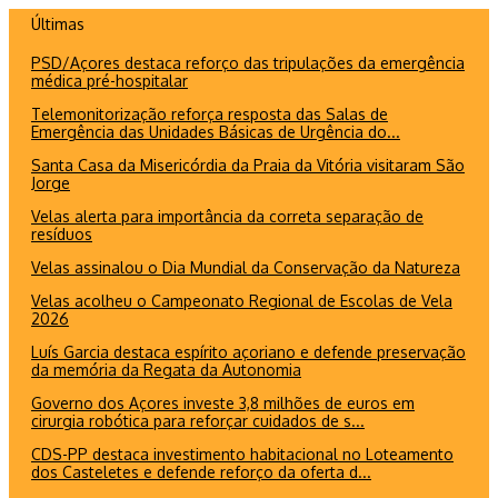
Ir
Últimas
para
PSD/Açores destaca reforço das tripulações da emergência
o
médica pré-hospitalar
conteúdo
Telemonitorização reforça resposta das Salas de
Emergência das Unidades Básicas de Urgência do...
Santa Casa da Misericórdia da Praia da Vitória visitaram São
Jorge
Velas alerta para importância da correta separação de
resíduos
Velas assinalou o Dia Mundial da Conservação da Natureza
Velas acolheu o Campeonato Regional de Escolas de Vela
2026
Luís Garcia destaca espírito açoriano e defende preservação
da memória da Regata da Autonomia
Governo dos Açores investe 3,8 milhões de euros em
cirurgia robótica para reforçar cuidados de s...
CDS-PP destaca investimento habitacional no Loteamento
dos Casteletes e defende reforço da oferta d...