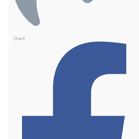
Share