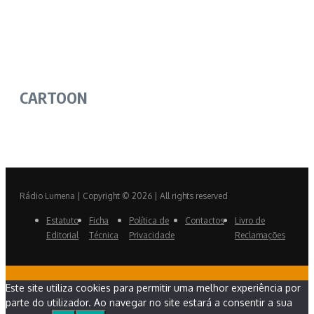
CARTOON
Rádio Lumena | Copyright © 2026 | All rights reserved
Estatuto
Ficha
Política de
Contactos
Livro de
Editorial
Técnica
Privacidade
Reclamações
Este site utiliza cookies para permitir uma melhor experiência por
parte do utilizador. Ao navegar no site estará a consentir a sua