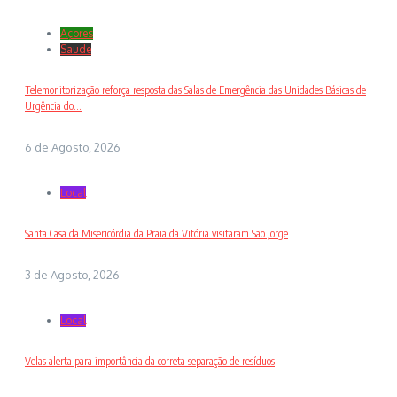
Açores
Saude
Telemonitorização reforça resposta das Salas de Emergência das Unidades Básicas de
Urgência do...
6 de Agosto, 2026
Local
Santa Casa da Misericórdia da Praia da Vitória visitaram São Jorge
3 de Agosto, 2026
Local
Velas alerta para importância da correta separação de resíduos