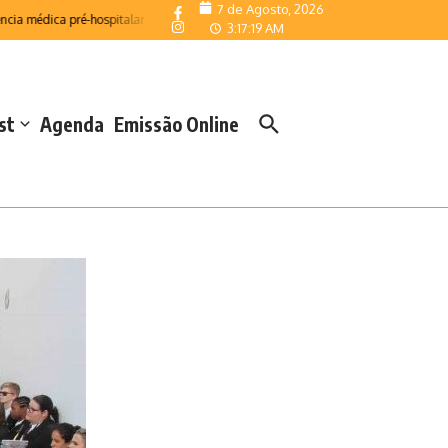
7 de Agosto, 2026
édica pré-hospitalar
Telemonitorização reforça resposta das Salas de Emergên
3:17:20 AM
st
Agenda
Emissão Online