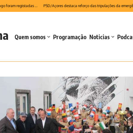
am registadas ...
PSD/Açores destaca reforço das tripulações da emergência m
na
Quem somos
Programação
Noticias
Podca