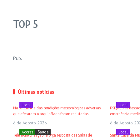
TOP 5
Pub.
Últimas notícias
Local
Local
Na sequência das condições meteorológicas adversas
PSD/Açores destaca
que afetaram o arquipélago foram registadas ...
emergência médica
6 de Agosto, 2026
6 de Agosto, 20
Açores
Saude
Local
Telemonitorização reforça resposta das Salas de
Santa Casa da Mise