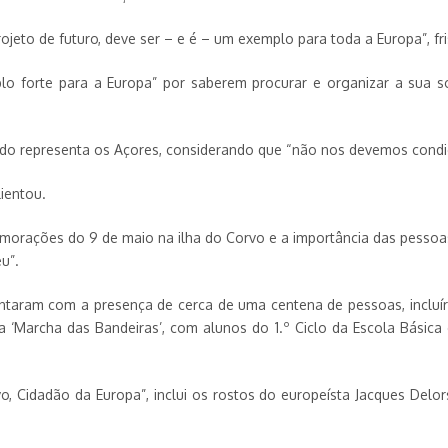
jeto de futuro, deve ser – e é – um exemplo para toda a Europa”, fri
o forte para a Europa” por saberem procurar e organizar a sua sol
ando representa os Açores, considerando que “não nos devemos cond
ientou.
morações do 9 de maio na ilha do Corvo e a importância das pessoa
u”.
taram com a presença de cerca de uma centena de pessoas, incluír
a ‘Marcha das Bandeiras’, com alunos do 1.º Ciclo da Escola Básica e
rvo, Cidadão da Europa”, inclui os rostos do europeísta Jacques Del