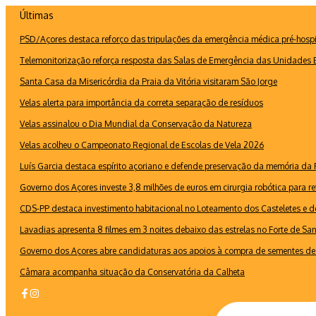
Ir
Últimas
para
PSD/Açores destaca reforço das tripulações da emergência médica pré-hospi
o
conteúdo
Telemonitorização reforça resposta das Salas de Emergência das Unidades B
Santa Casa da Misericórdia da Praia da Vitória visitaram São Jorge
Velas alerta para importância da correta separação de resíduos
Velas assinalou o Dia Mundial da Conservação da Natureza
Velas acolheu o Campeonato Regional de Escolas de Vela 2026
Luís Garcia destaca espírito açoriano e defende preservação da memória d
Governo dos Açores investe 3,8 milhões de euros em cirurgia robótica para re
CDS-PP destaca investimento habitacional no Loteamento dos Casteletes e def
Lavadias apresenta 8 filmes em 3 noites debaixo das estrelas no Forte de Sa
Governo dos Açores abre candidaturas aos apoios à compra de sementes de 
Câmara acompanha situação da Conservatória da Calheta