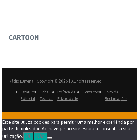
CARTOON
Rádio Lumena | Copyright © 2026 | All rights reserved
Estatuto
Ficha
Política de
Contactos
Livro de
Editorial
Técnica
Privacidade
Reclamações
Este site utiliza cookies para permitir uma melhor experiência por
parte do utilizador. Ao navegar no site estará a consentir a sua
utilização.
Ok
Não