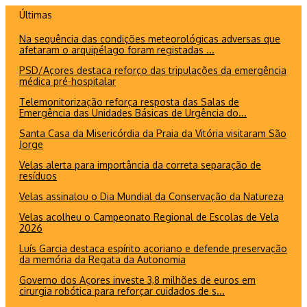
Ir
Últimas
para
Na sequência das condições meteorológicas adversas que
o
afetaram o arquipélago foram registadas ...
conteúdo
PSD/Açores destaca reforço das tripulações da emergência
médica pré-hospitalar
Telemonitorização reforça resposta das Salas de
Emergência das Unidades Básicas de Urgência do...
Santa Casa da Misericórdia da Praia da Vitória visitaram São
Jorge
Velas alerta para importância da correta separação de
resíduos
Velas assinalou o Dia Mundial da Conservação da Natureza
Velas acolheu o Campeonato Regional de Escolas de Vela
2026
Luís Garcia destaca espírito açoriano e defende preservação
da memória da Regata da Autonomia
Governo dos Açores investe 3,8 milhões de euros em
cirurgia robótica para reforçar cuidados de s...