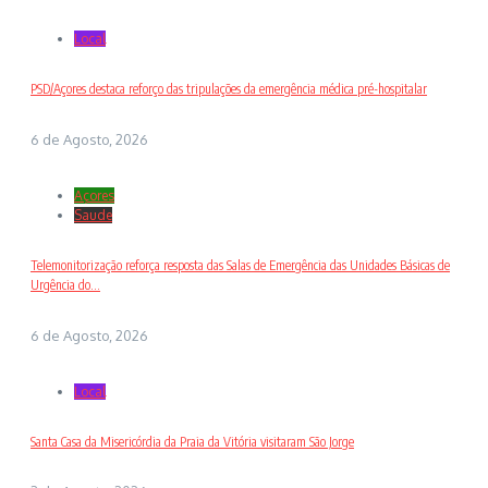
Local
PSD/Açores destaca reforço das tripulações da emergência médica pré-hospitalar
6 de Agosto, 2026
Açores
Saude
Telemonitorização reforça resposta das Salas de Emergência das Unidades Básicas de
Urgência do...
6 de Agosto, 2026
Local
Santa Casa da Misericórdia da Praia da Vitória visitaram São Jorge