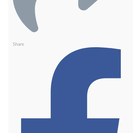
Share