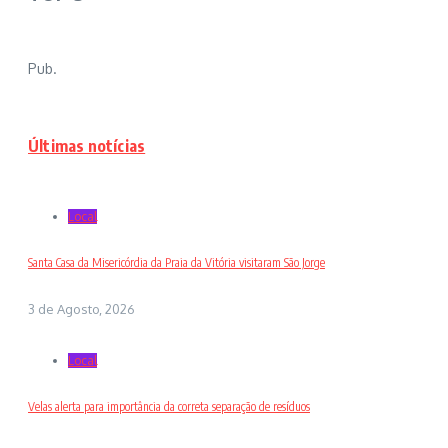
Pub.
Últimas notícias
Local
Santa Casa da Misericórdia da Praia da Vitória visitaram São Jorge
3 de Agosto, 2026
Local
Velas alerta para importância da correta separação de resíduos