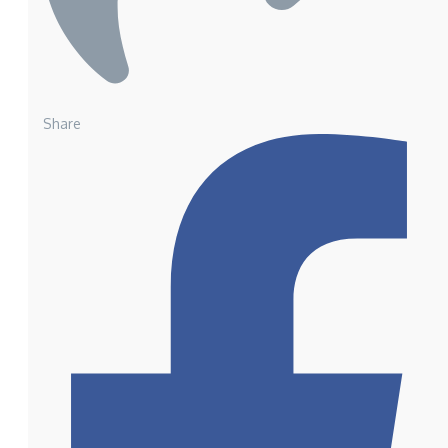
Share