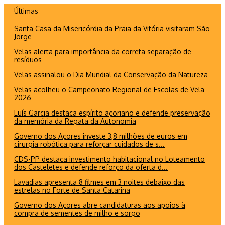
Ir
Últimas
para
Santa Casa da Misericórdia da Praia da Vitória visitaram São
o
Jorge
conteúdo
Velas alerta para importância da correta separação de
resíduos
Velas assinalou o Dia Mundial da Conservação da Natureza
Velas acolheu o Campeonato Regional de Escolas de Vela
2026
Luís Garcia destaca espírito açoriano e defende preservação
da memória da Regata da Autonomia
Governo dos Açores investe 3,8 milhões de euros em
cirurgia robótica para reforçar cuidados de s...
CDS-PP destaca investimento habitacional no Loteamento
dos Casteletes e defende reforço da oferta d...
Lavadias apresenta 8 filmes em 3 noites debaixo das
estrelas no Forte de Santa Catarina
Governo dos Açores abre candidaturas aos apoios à
compra de sementes de milho e sorgo