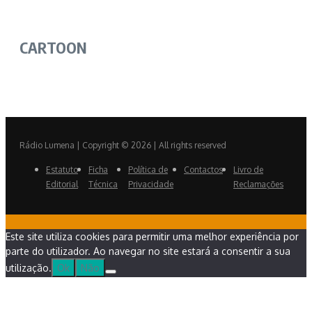
CARTOON
Rádio Lumena | Copyright © 2026 | All rights reserved
Estatuto
Ficha
Política de
Contactos
Livro de
Editorial
Técnica
Privacidade
Reclamações
Este site utiliza cookies para permitir uma melhor experiência por
parte do utilizador. Ao navegar no site estará a consentir a sua
utilização.
Ok
Não