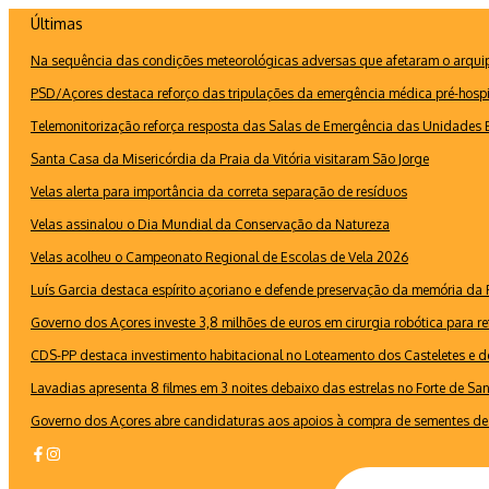
Ir
Últimas
para
Na sequência das condições meteorológicas adversas que afetaram o arquipé
o
conteúdo
PSD/Açores destaca reforço das tripulações da emergência médica pré-hospi
Telemonitorização reforça resposta das Salas de Emergência das Unidades B
Santa Casa da Misericórdia da Praia da Vitória visitaram São Jorge
Velas alerta para importância da correta separação de resíduos
Velas assinalou o Dia Mundial da Conservação da Natureza
Velas acolheu o Campeonato Regional de Escolas de Vela 2026
Luís Garcia destaca espírito açoriano e defende preservação da memória d
Governo dos Açores investe 3,8 milhões de euros em cirurgia robótica para re
CDS-PP destaca investimento habitacional no Loteamento dos Casteletes e def
Lavadias apresenta 8 filmes em 3 noites debaixo das estrelas no Forte de Sa
Governo dos Açores abre candidaturas aos apoios à compra de sementes de 