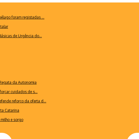
lago foram registadas ...
talar
ásicas de Urgência do...
a Regata da Autonomia
forçar cuidados de s...
ende reforço da oferta d...
nta Catarina
milho e sorgo