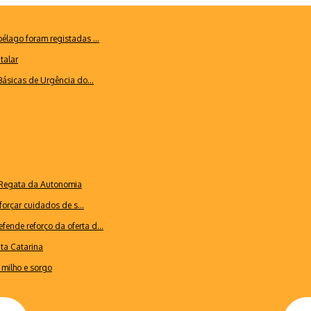
lago foram registadas ...
talar
ásicas de Urgência do...
a Regata da Autonomia
forçar cuidados de s...
ende reforço da oferta d...
nta Catarina
milho e sorgo