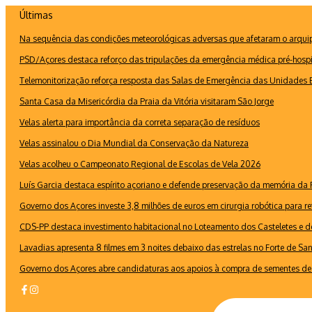
Ir
Últimas
para
Na sequência das condições meteorológicas adversas que afetaram o arquipé
o
conteúdo
PSD/Açores destaca reforço das tripulações da emergência médica pré-hospi
Telemonitorização reforça resposta das Salas de Emergência das Unidades B
Santa Casa da Misericórdia da Praia da Vitória visitaram São Jorge
Velas alerta para importância da correta separação de resíduos
Velas assinalou o Dia Mundial da Conservação da Natureza
Velas acolheu o Campeonato Regional de Escolas de Vela 2026
Luís Garcia destaca espírito açoriano e defende preservação da memória d
Governo dos Açores investe 3,8 milhões de euros em cirurgia robótica para re
CDS-PP destaca investimento habitacional no Loteamento dos Casteletes e def
Lavadias apresenta 8 filmes em 3 noites debaixo das estrelas no Forte de Sa
Governo dos Açores abre candidaturas aos apoios à compra de sementes de 