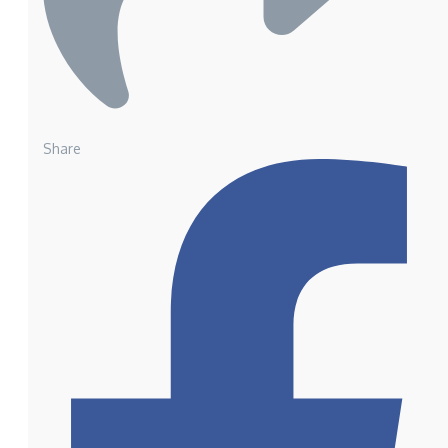
Share