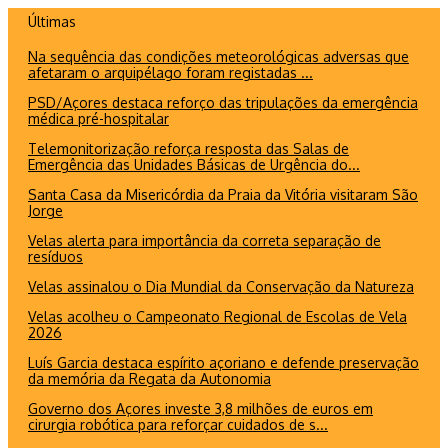
Ir
Últimas
para
Na sequência das condições meteorológicas adversas que
o
afetaram o arquipélago foram registadas ...
conteúdo
PSD/Açores destaca reforço das tripulações da emergência
médica pré-hospitalar
Telemonitorização reforça resposta das Salas de
Emergência das Unidades Básicas de Urgência do...
Santa Casa da Misericórdia da Praia da Vitória visitaram São
Jorge
Velas alerta para importância da correta separação de
resíduos
Velas assinalou o Dia Mundial da Conservação da Natureza
Velas acolheu o Campeonato Regional de Escolas de Vela
2026
Luís Garcia destaca espírito açoriano e defende preservação
da memória da Regata da Autonomia
Governo dos Açores investe 3,8 milhões de euros em
cirurgia robótica para reforçar cuidados de s...