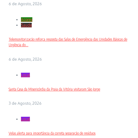
6 de Agosto, 2026
Açores
Saude
Telemonitorização reforça resposta das Salas de Emergência das Unidades Básicas de
Urgência do...
6 de Agosto, 2026
Local
Santa Casa da Misericórdia da Praia da Vitória visitaram São Jorge
3 de Agosto, 2026
Local
Velas alerta para importância da correta separação de resíduos