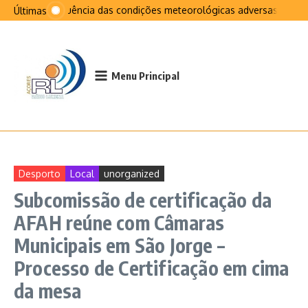
Ir para o conteúdo
Na sequência das condições meteorológicas adversas que afet
Últimas
Menu Principal
Desporto
Local
unorganized
Subcomissão de certificação da
AFAH reúne com Câmaras
Municipais em São Jorge –
Processo de Certificação em cima
da mesa