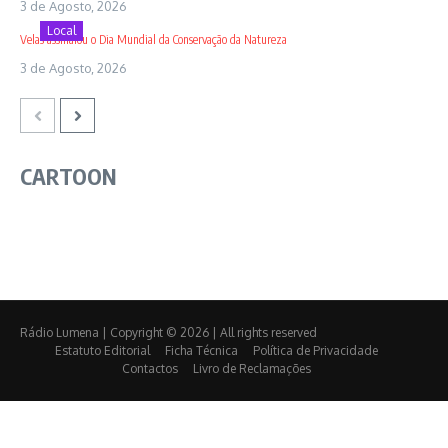
3 de Agosto, 2026
Local
Velas assinalou o Dia Mundial da Conservação da Natureza
3 de Agosto, 2026
CARTOON
Rádio Lumena | Copyright © 2026 | All rights reserved
Estatuto Editorial
Ficha Técnica
Política de Privacidade
Contactos
Livro de Reclamações