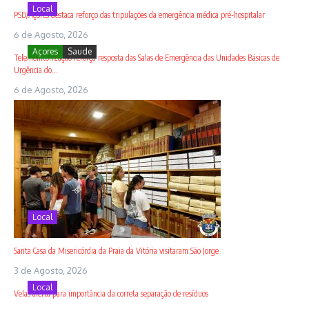
Local
PSD/Açores destaca reforço das tripulações da emergência médica pré-hospitalar
6 de Agosto, 2026
Açores
Saude
Telemonitorização reforça resposta das Salas de Emergência das Unidades Básicas de
Urgência do...
6 de Agosto, 2026
Local
Santa Casa da Misericórdia da Praia da Vitória visitaram São Jorge
3 de Agosto, 2026
Local
Velas alerta para importância da correta separação de resíduos