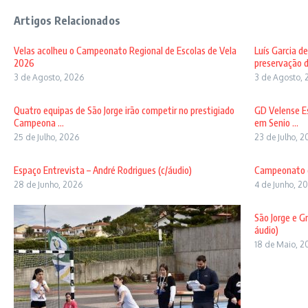
Artigos Relacionados
Velas acolheu o Campeonato Regional de Escolas de Vela
Luís Garcia d
2026
preservação d
3 de Agosto, 2026
3 de Agosto, 
Quatro equipas de São Jorge irão competir no prestigiado
GD Velense Es
Campeona ...
em Senio ...
25 de Julho, 2026
23 de Julho, 
Espaço Entrevista – André Rodrigues (c/áudio)
Campeonato do
28 de Junho, 2026
4 de Junho, 2
São Jorge e G
áudio)
18 de Maio, 2