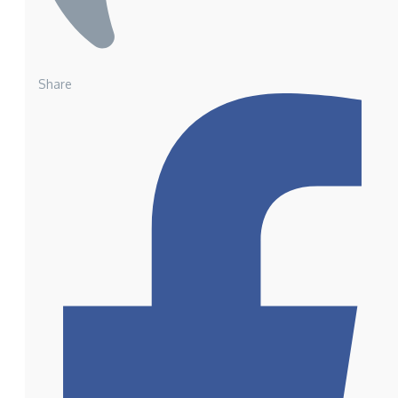
Share