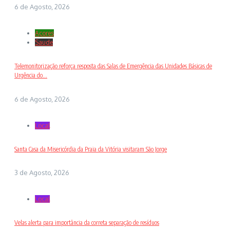
6 de Agosto, 2026
Açores
Saude
Telemonitorização reforça resposta das Salas de Emergência das Unidades Básicas de
Urgência do...
6 de Agosto, 2026
Local
Santa Casa da Misericórdia da Praia da Vitória visitaram São Jorge
3 de Agosto, 2026
Local
Velas alerta para importância da correta separação de resíduos