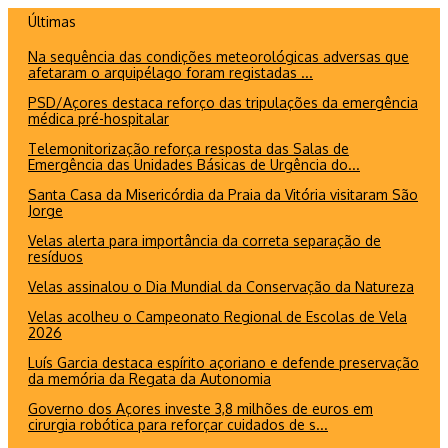
Ir
Últimas
para
Na sequência das condições meteorológicas adversas que
o
afetaram o arquipélago foram registadas ...
conteúdo
PSD/Açores destaca reforço das tripulações da emergência
médica pré-hospitalar
Telemonitorização reforça resposta das Salas de
Emergência das Unidades Básicas de Urgência do...
Santa Casa da Misericórdia da Praia da Vitória visitaram São
Jorge
Velas alerta para importância da correta separação de
resíduos
Velas assinalou o Dia Mundial da Conservação da Natureza
Velas acolheu o Campeonato Regional de Escolas de Vela
2026
Luís Garcia destaca espírito açoriano e defende preservação
da memória da Regata da Autonomia
Governo dos Açores investe 3,8 milhões de euros em
cirurgia robótica para reforçar cuidados de s...