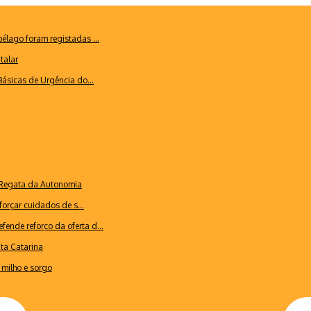
lago foram registadas ...
talar
ásicas de Urgência do...
a Regata da Autonomia
forçar cuidados de s...
ende reforço da oferta d...
nta Catarina
milho e sorgo