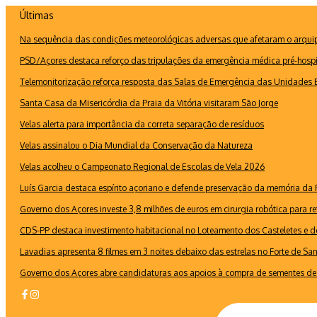
Ir
Últimas
para
Na sequência das condições meteorológicas adversas que afetaram o arquipé
o
conteúdo
PSD/Açores destaca reforço das tripulações da emergência médica pré-hospi
Telemonitorização reforça resposta das Salas de Emergência das Unidades B
Santa Casa da Misericórdia da Praia da Vitória visitaram São Jorge
Velas alerta para importância da correta separação de resíduos
Velas assinalou o Dia Mundial da Conservação da Natureza
Velas acolheu o Campeonato Regional de Escolas de Vela 2026
Luís Garcia destaca espírito açoriano e defende preservação da memória d
Governo dos Açores investe 3,8 milhões de euros em cirurgia robótica para re
CDS-PP destaca investimento habitacional no Loteamento dos Casteletes e def
Lavadias apresenta 8 filmes em 3 noites debaixo das estrelas no Forte de Sa
Governo dos Açores abre candidaturas aos apoios à compra de sementes de 