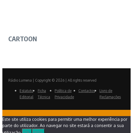
CARTOON
Rádio Lumena | Copyright © 2026 | All rights reserved
Estatuto
Ficha
Política de
Contactos
Livro de
Editorial
Técnica
Privacidade
Reclamações
Este site utiliza cookies para permitir uma melhor experiência por
parte do utilizador. Ao navegar no site estará a consentir a sua
utilização.
Ok
Não