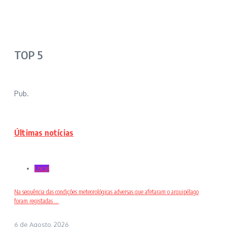
TOP 5
Pub.
Últimas notícias
Local
Na sequência das condições meteorológicas adversas que afetaram o arquipélago
foram registadas ...
6 de Agosto, 2026