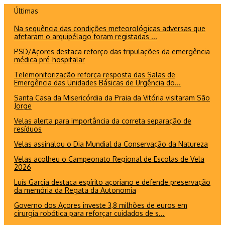
Ir
Últimas
para
Na sequência das condições meteorológicas adversas que
o
afetaram o arquipélago foram registadas ...
conteúdo
PSD/Açores destaca reforço das tripulações da emergência
médica pré-hospitalar
Telemonitorização reforça resposta das Salas de
Emergência das Unidades Básicas de Urgência do...
Santa Casa da Misericórdia da Praia da Vitória visitaram São
Jorge
Velas alerta para importância da correta separação de
resíduos
Velas assinalou o Dia Mundial da Conservação da Natureza
Velas acolheu o Campeonato Regional de Escolas de Vela
2026
Luís Garcia destaca espírito açoriano e defende preservação
da memória da Regata da Autonomia
Governo dos Açores investe 3,8 milhões de euros em
cirurgia robótica para reforçar cuidados de s...