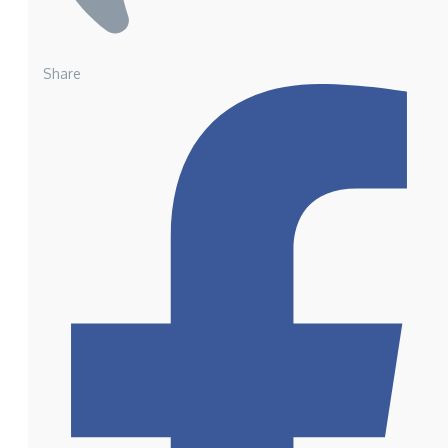
Share