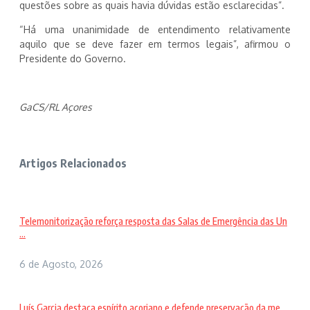
questões sobre as quais havia dúvidas estão esclarecidas”.
“Há uma unanimidade de entendimento relativamente
aquilo que se deve fazer em termos legais”, afirmou o
Presidente do Governo.
GaCS/RL Açores
Artigos Relacionados
Telemonitorização reforça resposta das Salas de Emergência das Un
...
6 de Agosto, 2026
Luís Garcia destaca espírito açoriano e defende preservação da me ...