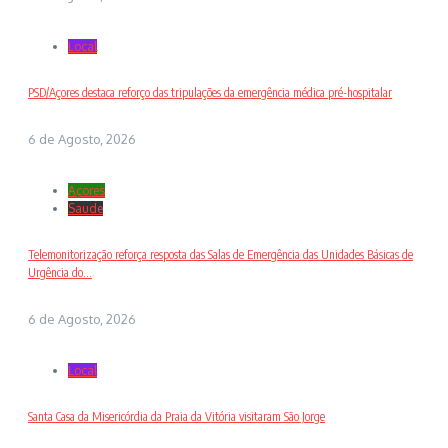
Local
PSD/Açores destaca reforço das tripulações da emergência médica pré-hospitalar
6 de Agosto, 2026
Açores
Saude
Telemonitorização reforça resposta das Salas de Emergência das Unidades Básicas de
Urgência do...
6 de Agosto, 2026
Local
Santa Casa da Misericórdia da Praia da Vitória visitaram São Jorge