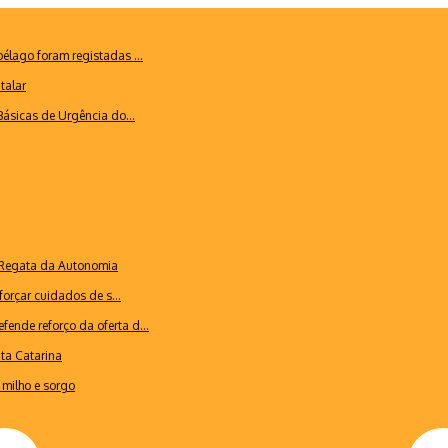
lago foram registadas ...
talar
ásicas de Urgência do...
a Regata da Autonomia
forçar cuidados de s...
ende reforço da oferta d...
nta Catarina
milho e sorgo