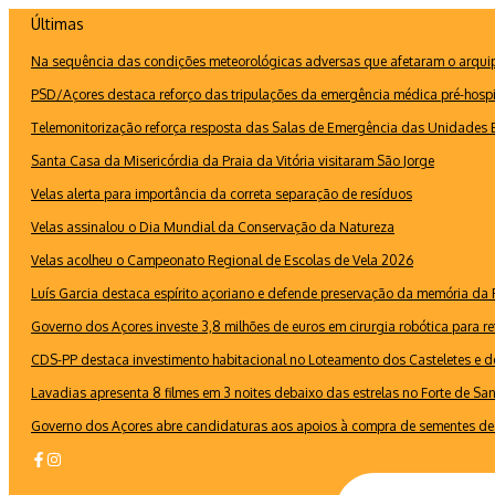
Ir
Últimas
para
Na sequência das condições meteorológicas adversas que afetaram o arquipé
o
conteúdo
PSD/Açores destaca reforço das tripulações da emergência médica pré-hospi
Telemonitorização reforça resposta das Salas de Emergência das Unidades B
Santa Casa da Misericórdia da Praia da Vitória visitaram São Jorge
Velas alerta para importância da correta separação de resíduos
Velas assinalou o Dia Mundial da Conservação da Natureza
Velas acolheu o Campeonato Regional de Escolas de Vela 2026
Luís Garcia destaca espírito açoriano e defende preservação da memória d
Governo dos Açores investe 3,8 milhões de euros em cirurgia robótica para re
CDS-PP destaca investimento habitacional no Loteamento dos Casteletes e def
Lavadias apresenta 8 filmes em 3 noites debaixo das estrelas no Forte de Sa
Governo dos Açores abre candidaturas aos apoios à compra de sementes de 