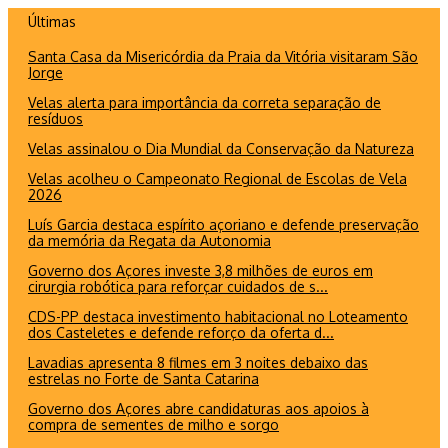
Ir
Últimas
para
Santa Casa da Misericórdia da Praia da Vitória visitaram São
o
Jorge
conteúdo
Velas alerta para importância da correta separação de
resíduos
Velas assinalou o Dia Mundial da Conservação da Natureza
Velas acolheu o Campeonato Regional de Escolas de Vela
2026
Luís Garcia destaca espírito açoriano e defende preservação
da memória da Regata da Autonomia
Governo dos Açores investe 3,8 milhões de euros em
cirurgia robótica para reforçar cuidados de s...
CDS-PP destaca investimento habitacional no Loteamento
dos Casteletes e defende reforço da oferta d...
Lavadias apresenta 8 filmes em 3 noites debaixo das
estrelas no Forte de Santa Catarina
Governo dos Açores abre candidaturas aos apoios à
compra de sementes de milho e sorgo