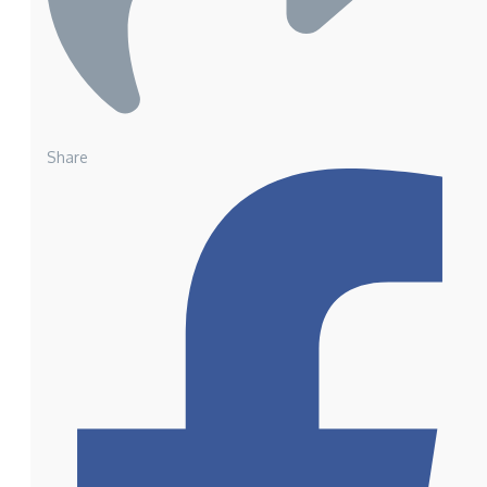
Share