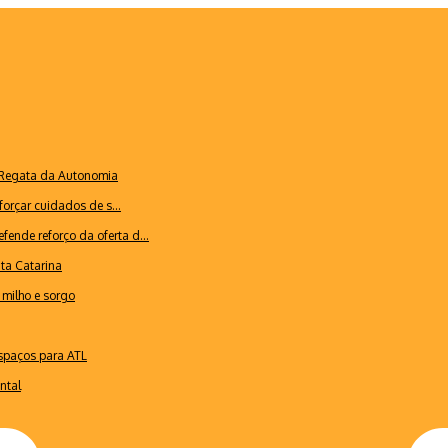
a Regata da Autonomia
forçar cuidados de s...
ende reforço da oferta d...
nta Catarina
milho e sorgo
espaços para ATL
ntal