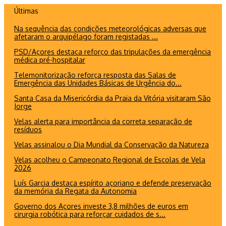
Ir
Últimas
para
Na sequência das condições meteorológicas adversas que
o
afetaram o arquipélago foram registadas ...
conteúdo
PSD/Açores destaca reforço das tripulações da emergência
médica pré-hospitalar
Telemonitorização reforça resposta das Salas de
Emergência das Unidades Básicas de Urgência do...
Santa Casa da Misericórdia da Praia da Vitória visitaram São
Jorge
Velas alerta para importância da correta separação de
resíduos
Velas assinalou o Dia Mundial da Conservação da Natureza
Velas acolheu o Campeonato Regional de Escolas de Vela
2026
Luís Garcia destaca espírito açoriano e defende preservação
da memória da Regata da Autonomia
Governo dos Açores investe 3,8 milhões de euros em
cirurgia robótica para reforçar cuidados de s...