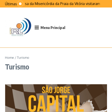
Ir para o conteúdo
Santa Casa da Misericórdia da Praia da Vitória visitaram São Jorg
Últimas
Menu Principal
Home
/
Turismo
Turismo