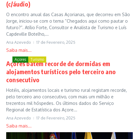
(c/áudio)
O encontro anual das Casas Açorianas, que decorreu em São
Jorge, iniciou-se com o tema “Chegados aqui como pautar o
futuro?”. Atílio Forte, Consultor e Analista de Turismo e Luís
Capdeville Botelho,...
Ana Azevedo
17 de Fevereiro, 2025
Saiba mais...
Açores
Turismo
Açores batem recorde de dormidas em
alojamentos turísticos pelo terceiro ano
consecutivo
Hotéis, alojamentos locais e turismo rural registam recorde,
pelo terceiro ano consecutivo, com mais um milhão e
trezentos mil hóspedes. Os últimos dados do Serviço
Regional de Estatística dos Açore...
Ana Azevedo
17 de Fevereiro, 2025
Saiba mais...