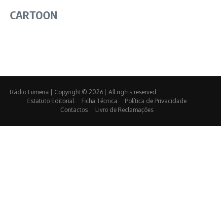
CARTOON
Rádio Lumena | Copyright © 2026 | All rights reserved
Estatuto Editorial
Ficha Técnica
Política de Privacidade
Contactos
Livro de Reclamações