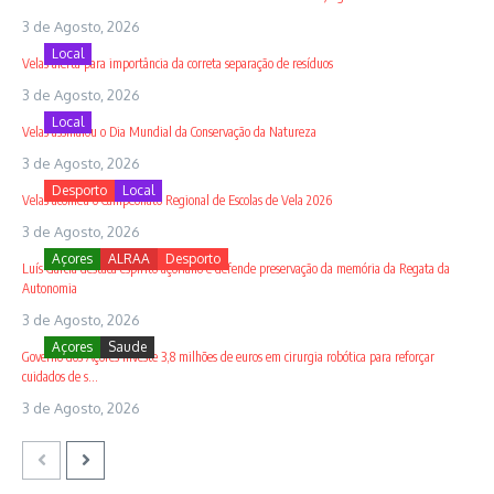
3 de Agosto, 2026
Local
Velas alerta para importância da correta separação de resíduos
3 de Agosto, 2026
Local
Velas assinalou o Dia Mundial da Conservação da Natureza
3 de Agosto, 2026
Desporto
Local
Velas acolheu o Campeonato Regional de Escolas de Vela 2026
3 de Agosto, 2026
Açores
ALRAA
Desporto
Luís Garcia destaca espírito açoriano e defende preservação da memória da Regata da
Autonomia
3 de Agosto, 2026
Açores
Saude
Governo dos Açores investe 3,8 milhões de euros em cirurgia robótica para reforçar
cuidados de s...
3 de Agosto, 2026