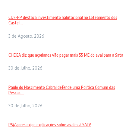
CDS-PP destaca investimento habitacional no Loteamento dos
Castel ...
3 de Agosto, 2026
CHEGA diz que açorianos vão pagar mais 55 ME do aval para a Sata
30 de Julho, 2026
Paulo do Nascimento Cabral defende uma Política Comum das
Pescas ...
30 de Julho, 2026
PS/Açores exige explicações sobre avales à SATA