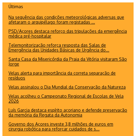
Ir
Últimas
para
Na sequência das condições meteorológicas adversas que
o
afetaram o arquipélago foram registadas ...
conteúdo
PSD/Açores destaca reforço das tripulações da emergência
médica pré-hospitalar
Telemonitorização reforça resposta das Salas de
Emergência das Unidades Básicas de Urgência do...
Santa Casa da Misericórdia da Praia da Vitória visitaram São
Jorge
Velas alerta para importância da correta separação de
resíduos
Velas assinalou o Dia Mundial da Conservação da Natureza
Velas acolheu o Campeonato Regional de Escolas de Vela
2026
Luís Garcia destaca espírito açoriano e defende preservação
da memória da Regata da Autonomia
Governo dos Açores investe 3,8 milhões de euros em
cirurgia robótica para reforçar cuidados de s...