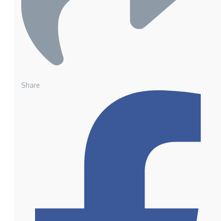
Share