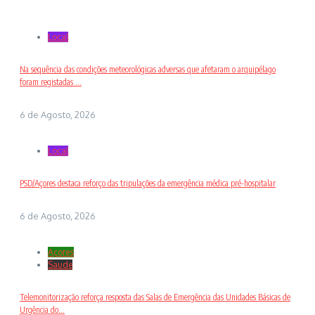
Local
Na sequência das condições meteorológicas adversas que afetaram o arquipélago
foram registadas ...
6 de Agosto, 2026
Local
PSD/Açores destaca reforço das tripulações da emergência médica pré-hospitalar
6 de Agosto, 2026
Açores
Saude
Telemonitorização reforça resposta das Salas de Emergência das Unidades Básicas de
Urgência do...