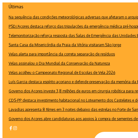
Ir
Últimas
para
Na sequência das condições meteorológicas adversas que afetaram o arquipé
o
conteúdo
PSD/Açores destaca reforço das tripulações da emergência médica pré-hospi
Telemonitorização reforça resposta das Salas de Emergência das Unidades B
Santa Casa da Misericórdia da Praia da Vitória visitaram São Jorge
Velas alerta para importância da correta separação de resíduos
Velas assinalou o Dia Mundial da Conservação da Natureza
Velas acolheu o Campeonato Regional de Escolas de Vela 2026
Luís Garcia destaca espírito açoriano e defende preservação da memória d
Governo dos Açores investe 3,8 milhões de euros em cirurgia robótica para re
CDS-PP destaca investimento habitacional no Loteamento dos Casteletes e def
Lavadias apresenta 8 filmes em 3 noites debaixo das estrelas no Forte de Sa
Governo dos Açores abre candidaturas aos apoios à compra de sementes de 