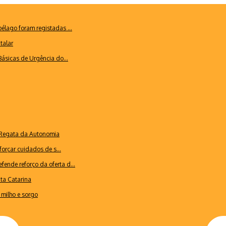
lago foram registadas ...
talar
ásicas de Urgência do...
a Regata da Autonomia
forçar cuidados de s...
ende reforço da oferta d...
nta Catarina
milho e sorgo