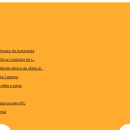
a Regata da Autonomia
forçar cuidados de s...
ende reforço da oferta d...
nta Catarina
milho e sorgo
espaços para ATL
ntal