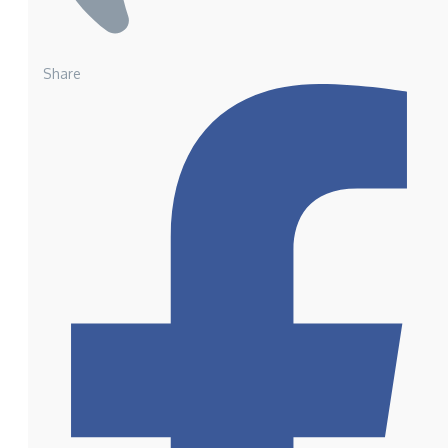
Share