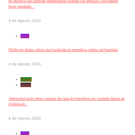
Na sequência das condições meteorológicas adversas que afetaram o arquipélago
foram registadas ...
6 de Agosto, 2026
Local
PSD/Açores destaca reforço das tripulações da emergência médica pré-hospitalar
6 de Agosto, 2026
Açores
Saude
Telemonitorização reforça resposta das Salas de Emergência das Unidades Básicas de
Urgência do...
6 de Agosto, 2026
Local