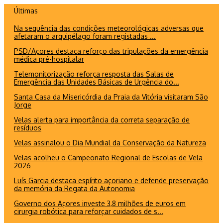
Ir
Últimas
para
Na sequência das condições meteorológicas adversas que
o
afetaram o arquipélago foram registadas ...
conteúdo
PSD/Açores destaca reforço das tripulações da emergência
médica pré-hospitalar
Telemonitorização reforça resposta das Salas de
Emergência das Unidades Básicas de Urgência do...
Santa Casa da Misericórdia da Praia da Vitória visitaram São
Jorge
Velas alerta para importância da correta separação de
resíduos
Velas assinalou o Dia Mundial da Conservação da Natureza
Velas acolheu o Campeonato Regional de Escolas de Vela
2026
Luís Garcia destaca espírito açoriano e defende preservação
da memória da Regata da Autonomia
Governo dos Açores investe 3,8 milhões de euros em
cirurgia robótica para reforçar cuidados de s...