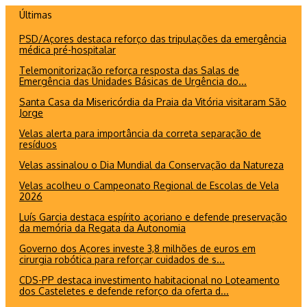
Ir
Últimas
para
PSD/Açores destaca reforço das tripulações da emergência
o
médica pré-hospitalar
conteúdo
Telemonitorização reforça resposta das Salas de
Emergência das Unidades Básicas de Urgência do...
Santa Casa da Misericórdia da Praia da Vitória visitaram São
Jorge
Velas alerta para importância da correta separação de
resíduos
Velas assinalou o Dia Mundial da Conservação da Natureza
Velas acolheu o Campeonato Regional de Escolas de Vela
2026
Luís Garcia destaca espírito açoriano e defende preservação
da memória da Regata da Autonomia
Governo dos Açores investe 3,8 milhões de euros em
cirurgia robótica para reforçar cuidados de s...
CDS-PP destaca investimento habitacional no Loteamento
dos Casteletes e defende reforço da oferta d...