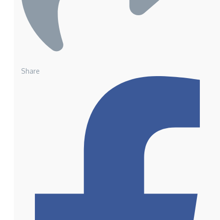
Share