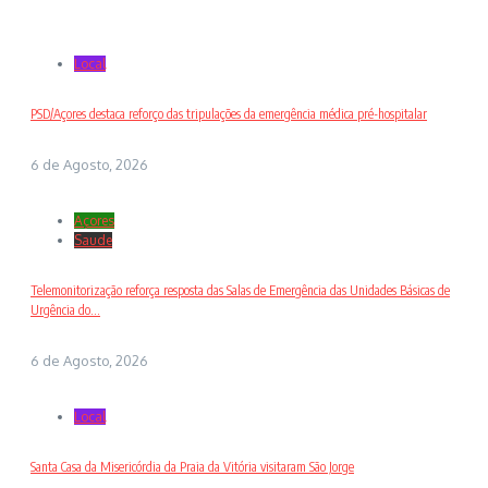
Local
PSD/Açores destaca reforço das tripulações da emergência médica pré-hospitalar
6 de Agosto, 2026
Açores
Saude
Telemonitorização reforça resposta das Salas de Emergência das Unidades Básicas de
Urgência do...
6 de Agosto, 2026
Local
Santa Casa da Misericórdia da Praia da Vitória visitaram São Jorge