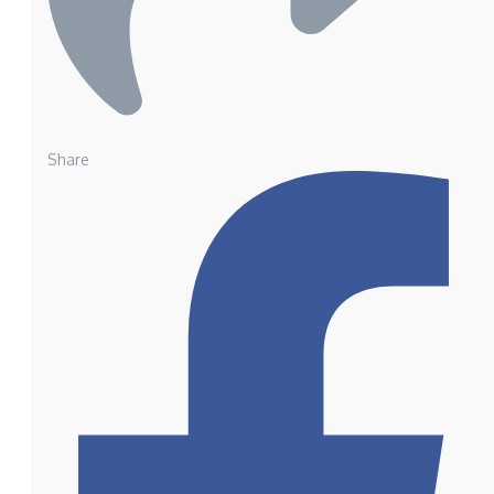
Share