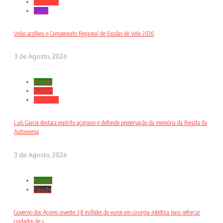
Desporto
Local
Velas acolheu o Campeonato Regional de Escolas de Vela 2026
3 de Agosto, 2026
Açores
ALRAA
Desporto
Luís Garcia destaca espírito açoriano e defende preservação da memória da Regata da
Autonomia
3 de Agosto, 2026
Açores
Saude
Governo dos Açores investe 3,8 milhões de euros em cirurgia robótica para reforçar
cuidados de s...