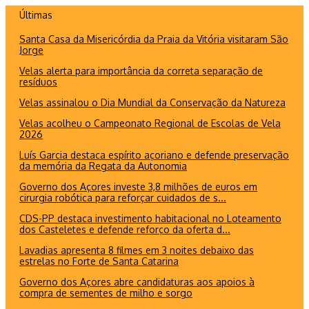
Ir
Últimas
para
Santa Casa da Misericórdia da Praia da Vitória visitaram São
o
Jorge
conteúdo
Velas alerta para importância da correta separação de
resíduos
Velas assinalou o Dia Mundial da Conservação da Natureza
Velas acolheu o Campeonato Regional de Escolas de Vela
2026
Luís Garcia destaca espírito açoriano e defende preservação
da memória da Regata da Autonomia
Governo dos Açores investe 3,8 milhões de euros em
cirurgia robótica para reforçar cuidados de s...
CDS-PP destaca investimento habitacional no Loteamento
dos Casteletes e defende reforço da oferta d...
Lavadias apresenta 8 filmes em 3 noites debaixo das
estrelas no Forte de Santa Catarina
Governo dos Açores abre candidaturas aos apoios à
compra de sementes de milho e sorgo