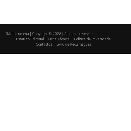
Rádio Lumena | Copyright © 2026 | All rights reserved
Estatuto Editorial
Ficha Técnica
Política de Privacidade
Contactos
Livro de Reclamações