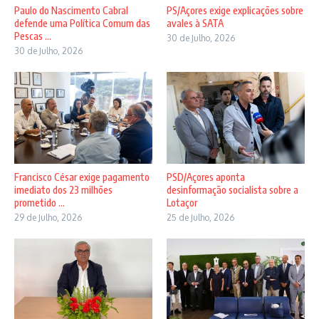
Paulo do Nascimento Cabral
PS/Açores exige explicações sobre
defende uma Política Comum das
avales à SATA
Pescas ...
30 de Julho, 2026
30 de Julho, 2026
Francisco César exige pagamento
PSD/Açores aponta
imediato dos 23 milhões
desinformação socialista sobre a
prometido ...
Lotaçor
29 de Julho, 2026
25 de Julho, 2026