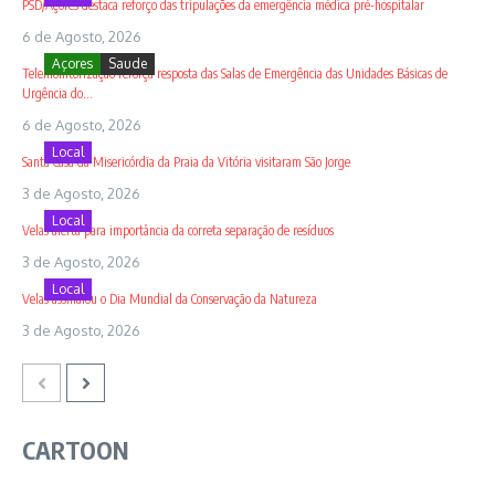
PSD/Açores destaca reforço das tripulações da emergência médica pré-hospitalar
6 de Agosto, 2026
Açores
Saude
Telemonitorização reforça resposta das Salas de Emergência das Unidades Básicas de
Urgência do...
6 de Agosto, 2026
Local
Santa Casa da Misericórdia da Praia da Vitória visitaram São Jorge
3 de Agosto, 2026
Local
Velas alerta para importância da correta separação de resíduos
3 de Agosto, 2026
Local
Velas assinalou o Dia Mundial da Conservação da Natureza
3 de Agosto, 2026
CARTOON