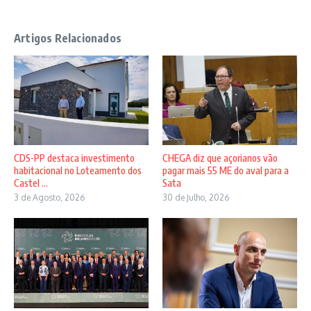
Artigos Relacionados
CDS-PP destaca investimento
CHEGA diz que açorianos vão
habitacional no Loteamento dos
pagar mais 55 ME do aval para a
Castel ...
Sata
3 de Agosto, 2026
30 de Julho, 2026