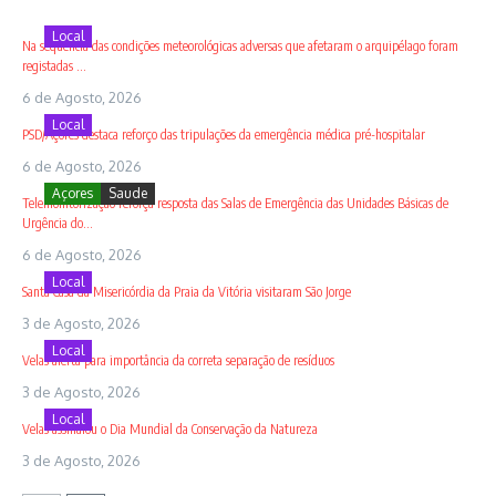
Local
Na sequência das condições meteorológicas adversas que afetaram o arquipélago foram
registadas ...
6 de Agosto, 2026
Local
PSD/Açores destaca reforço das tripulações da emergência médica pré-hospitalar
6 de Agosto, 2026
Açores
Saude
Telemonitorização reforça resposta das Salas de Emergência das Unidades Básicas de
Urgência do...
6 de Agosto, 2026
Local
Santa Casa da Misericórdia da Praia da Vitória visitaram São Jorge
3 de Agosto, 2026
Local
Velas alerta para importância da correta separação de resíduos
3 de Agosto, 2026
Local
Velas assinalou o Dia Mundial da Conservação da Natureza
3 de Agosto, 2026