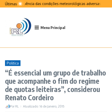
Ir para o conteúdo
Na sequência das condições meteorológicas adversas que afet
Últimas
Menu Principal
Politica
“É essencial um grupo de trabalho
que acompanhe o fim do regime
de quotas leiteiras”, considerou
Renato Cordeiro
Por
RL
Atualizado: 16 de Janeiro, 2015