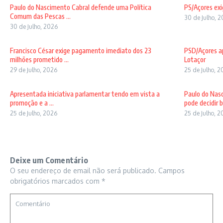
Paulo do Nascimento Cabral defende uma Política
PS/Açores exi
Comum das Pescas ...
30 de Julho, 
30 de Julho, 2026
Francisco César exige pagamento imediato dos 23
PSD/Açores ap
milhões prometido ...
Lotaçor
29 de Julho, 2026
25 de Julho, 
Apresentada iniciativa parlamentar tendo em vista a
Paulo do Nas
promoção e a ...
pode decidir b 
25 de Julho, 2026
25 de Julho, 
Deixe um Comentário
O seu endereço de email não será publicado.
Campos
obrigatórios marcados com
*