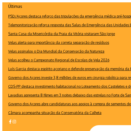
Ir
Últimas
para
PSD/Açores destaca reforço das tripulações da emergência médica pré-hospi
o
conteúdo
Telemonitorização reforça resposta das Salas de Emergência das Unidades B
Santa Casa da Misericórdia da Praia da Vitória visitaram São Jorge
Velas alerta para importância da correta separação de resíduos
Velas assinalou o Dia Mundial da Conservação da Natureza
Velas acolheu o Campeonato Regional de Escolas de Vela 2026
Luís Garcia destaca espírito açoriano e defende preservação da memória d
Governo dos Açores investe 3,8 milhões de euros em cirurgia robótica para re
CDS-PP destaca investimento habitacional no Loteamento dos Casteletes e def
Lavadias apresenta 8 filmes em 3 noites debaixo das estrelas no Forte de Sa
Governo dos Açores abre candidaturas aos apoios à compra de sementes de 
Câmara acompanha situação da Conservatória da Calheta