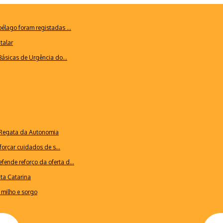
lago foram registadas ...
talar
ásicas de Urgência do...
a Regata da Autonomia
forçar cuidados de s...
ende reforço da oferta d...
nta Catarina
milho e sorgo