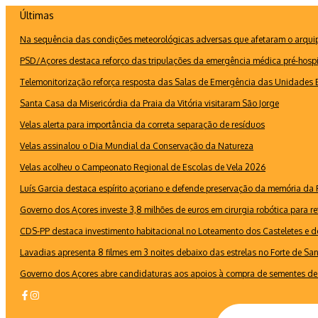
Ir
Últimas
para
Na sequência das condições meteorológicas adversas que afetaram o arquipé
o
conteúdo
PSD/Açores destaca reforço das tripulações da emergência médica pré-hospi
Telemonitorização reforça resposta das Salas de Emergência das Unidades B
Santa Casa da Misericórdia da Praia da Vitória visitaram São Jorge
Velas alerta para importância da correta separação de resíduos
Velas assinalou o Dia Mundial da Conservação da Natureza
Velas acolheu o Campeonato Regional de Escolas de Vela 2026
Luís Garcia destaca espírito açoriano e defende preservação da memória d
Governo dos Açores investe 3,8 milhões de euros em cirurgia robótica para re
CDS-PP destaca investimento habitacional no Loteamento dos Casteletes e def
Lavadias apresenta 8 filmes em 3 noites debaixo das estrelas no Forte de Sa
Governo dos Açores abre candidaturas aos apoios à compra de sementes de 