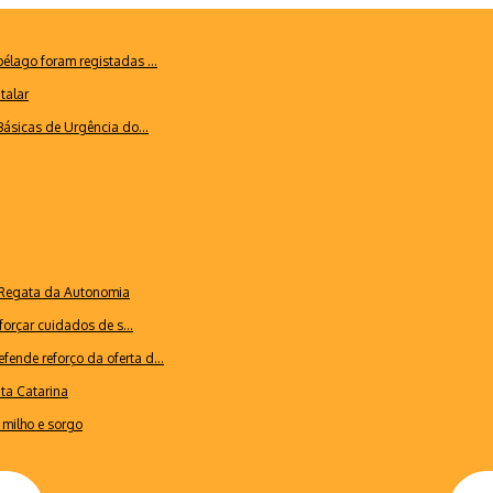
lago foram registadas ...
talar
ásicas de Urgência do...
a Regata da Autonomia
forçar cuidados de s...
ende reforço da oferta d...
nta Catarina
milho e sorgo