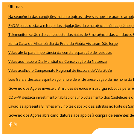
Ir
Últimas
para
Na sequência das condições meteorológicas adversas que afetaram o arquipé
o
conteúdo
PSD/Açores destaca reforço das tripulações da emergência médica pré-hospi
Telemonitorização reforça resposta das Salas de Emergência das Unidades B
Santa Casa da Misericórdia da Praia da Vitória visitaram São Jorge
Velas alerta para importância da correta separação de resíduos
Velas assinalou o Dia Mundial da Conservação da Natureza
Velas acolheu o Campeonato Regional de Escolas de Vela 2026
Luís Garcia destaca espírito açoriano e defende preservação da memória d
Governo dos Açores investe 3,8 milhões de euros em cirurgia robótica para re
CDS-PP destaca investimento habitacional no Loteamento dos Casteletes e def
Lavadias apresenta 8 filmes em 3 noites debaixo das estrelas no Forte de Sa
Governo dos Açores abre candidaturas aos apoios à compra de sementes de 