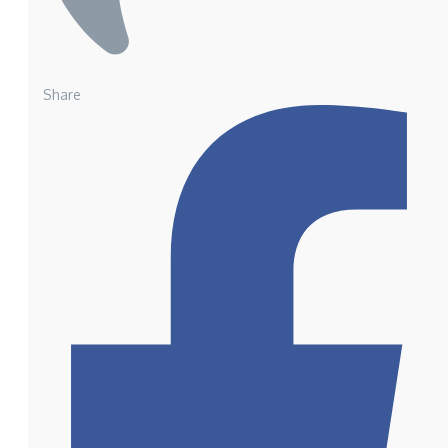
Share