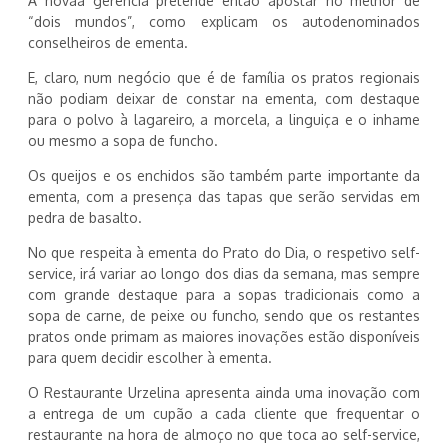
A novaa gerência pretende então apostar no melhor de
“dois mundos”, como explicam os autodenominados
conselheiros de ementa.
E, claro, num negócio que é de família os pratos regionais
não podiam deixar de constar na ementa, com destaque
para o polvo à lagareiro, a morcela, a linguiça e o inhame
ou mesmo a sopa de funcho.
Os queijos e os enchidos são também parte importante da
ementa, com a presença das tapas que serão servidas em
pedra de basalto.
No que respeita à ementa do Prato do Dia, o respetivo self-
service, irá variar ao longo dos dias da semana, mas sempre
com grande destaque para a sopas tradicionais como a
sopa de carne, de peixe ou funcho, sendo que os restantes
pratos onde primam as maiores inovações estão disponíveis
para quem decidir escolher à ementa.
O Restaurante Urzelina apresenta ainda uma inovação com
a entrega de um cupão a cada cliente que frequentar o
restaurante na hora de almoço no que toca ao self-service,