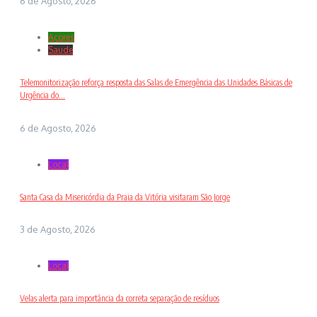
6 de Agosto, 2026
Açores
Saude
Telemonitorização reforça resposta das Salas de Emergência das Unidades Básicas de
Urgência do...
6 de Agosto, 2026
Local
Santa Casa da Misericórdia da Praia da Vitória visitaram São Jorge
3 de Agosto, 2026
Local
Velas alerta para importância da correta separação de resíduos