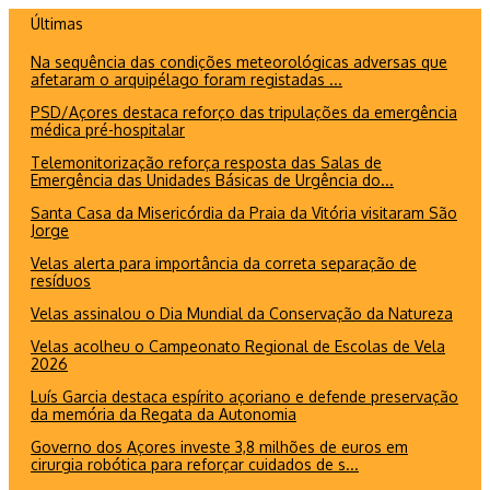
Ir
Últimas
para
Na sequência das condições meteorológicas adversas que
o
afetaram o arquipélago foram registadas ...
conteúdo
PSD/Açores destaca reforço das tripulações da emergência
médica pré-hospitalar
Telemonitorização reforça resposta das Salas de
Emergência das Unidades Básicas de Urgência do...
Santa Casa da Misericórdia da Praia da Vitória visitaram São
Jorge
Velas alerta para importância da correta separação de
resíduos
Velas assinalou o Dia Mundial da Conservação da Natureza
Velas acolheu o Campeonato Regional de Escolas de Vela
2026
Luís Garcia destaca espírito açoriano e defende preservação
da memória da Regata da Autonomia
Governo dos Açores investe 3,8 milhões de euros em
cirurgia robótica para reforçar cuidados de s...