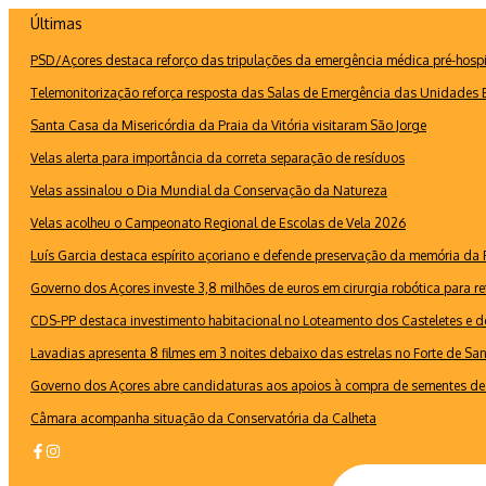
Ir
Últimas
para
PSD/Açores destaca reforço das tripulações da emergência médica pré-hospi
o
conteúdo
Telemonitorização reforça resposta das Salas de Emergência das Unidades B
Santa Casa da Misericórdia da Praia da Vitória visitaram São Jorge
Velas alerta para importância da correta separação de resíduos
Velas assinalou o Dia Mundial da Conservação da Natureza
Velas acolheu o Campeonato Regional de Escolas de Vela 2026
Luís Garcia destaca espírito açoriano e defende preservação da memória d
Governo dos Açores investe 3,8 milhões de euros em cirurgia robótica para re
CDS-PP destaca investimento habitacional no Loteamento dos Casteletes e def
Lavadias apresenta 8 filmes em 3 noites debaixo das estrelas no Forte de Sa
Governo dos Açores abre candidaturas aos apoios à compra de sementes de 
Câmara acompanha situação da Conservatória da Calheta