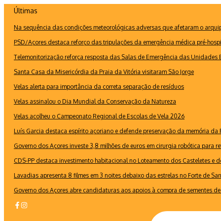
Ir
Últimas
para
Na sequência das condições meteorológicas adversas que afetaram o arquipé
o
conteúdo
PSD/Açores destaca reforço das tripulações da emergência médica pré-hospi
Telemonitorização reforça resposta das Salas de Emergência das Unidades B
Santa Casa da Misericórdia da Praia da Vitória visitaram São Jorge
Velas alerta para importância da correta separação de resíduos
Velas assinalou o Dia Mundial da Conservação da Natureza
Velas acolheu o Campeonato Regional de Escolas de Vela 2026
Luís Garcia destaca espírito açoriano e defende preservação da memória d
Governo dos Açores investe 3,8 milhões de euros em cirurgia robótica para re
CDS-PP destaca investimento habitacional no Loteamento dos Casteletes e def
Lavadias apresenta 8 filmes em 3 noites debaixo das estrelas no Forte de Sa
Governo dos Açores abre candidaturas aos apoios à compra de sementes de 