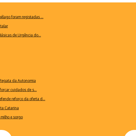
lago foram registadas ...
talar
ásicas de Urgência do...
a Regata da Autonomia
forçar cuidados de s...
ende reforço da oferta d...
nta Catarina
milho e sorgo