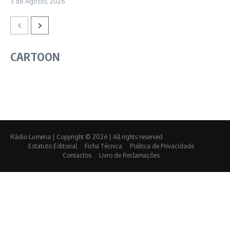
3 de Agosto, 2026
CARTOON
Rádio Lumena | Copyright © 2026 | All rights reserved
Estatuto Editorial
Ficha Técnica
Política de Privacidade
Contactos
Livro de Reclamações