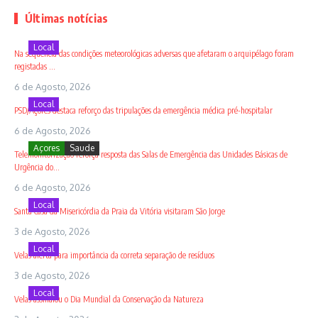
Últimas notícias
Local
Na sequência das condições meteorológicas adversas que afetaram o arquipélago foram
registadas ...
6 de Agosto, 2026
Local
PSD/Açores destaca reforço das tripulações da emergência médica pré-hospitalar
6 de Agosto, 2026
Açores
Saude
Telemonitorização reforça resposta das Salas de Emergência das Unidades Básicas de
Urgência do...
6 de Agosto, 2026
Local
Santa Casa da Misericórdia da Praia da Vitória visitaram São Jorge
3 de Agosto, 2026
Local
Velas alerta para importância da correta separação de resíduos
3 de Agosto, 2026
Local
Velas assinalou o Dia Mundial da Conservação da Natureza