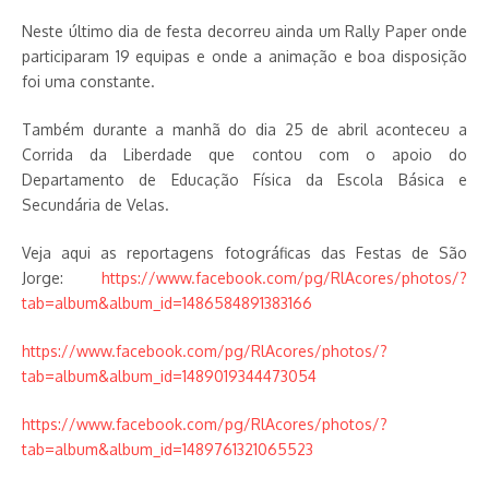
Neste último dia de festa decorreu ainda um Rally Paper onde
participaram 19 equipas e onde a animação e boa disposição
foi uma constante.
Também durante a manhã do dia 25 de abril aconteceu a
Corrida da Liberdade que contou com o apoio do
Departamento de Educação Física da Escola Básica e
Secundária de Velas.
Veja aqui as reportagens fotográficas das Festas de São
Jorge:
https://www.facebook.com/pg/RlAcores/photos/?
tab=album&album_id=1486584891383166
https://www.facebook.com/pg/RlAcores/photos/?
tab=album&album_id=1489019344473054
https://www.facebook.com/pg/RlAcores/photos/?
tab=album&album_id=1489761321065523