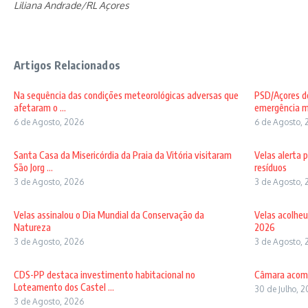
Liliana Andrade/RL Açores
Artigos Relacionados
Na sequência das condições meteorológicas adversas que
PSD/Açores de
afetaram o ...
emergência mé
6 de Agosto, 2026
6 de Agosto, 
Santa Casa da Misericórdia da Praia da Vitória visitaram
Velas alerta 
São Jorg ...
resíduos
3 de Agosto, 2026
3 de Agosto, 
Velas assinalou o Dia Mundial da Conservação da
Velas acolheu
Natureza
2026
3 de Agosto, 2026
3 de Agosto, 
CDS-PP destaca investimento habitacional no
Câmara acomp
Loteamento dos Castel ...
30 de Julho, 
3 de Agosto, 2026