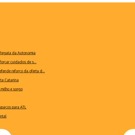
a Regata da Autonomia
forçar cuidados de s...
ende reforço da oferta d...
nta Catarina
milho e sorgo
espaços para ATL
ntal