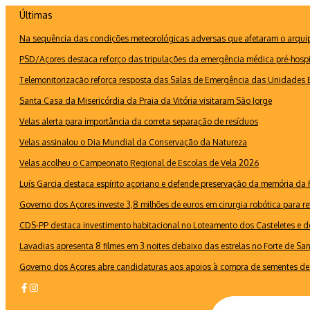
Ir
Últimas
para
Na sequência das condições meteorológicas adversas que afetaram o arquipé
o
conteúdo
PSD/Açores destaca reforço das tripulações da emergência médica pré-hospi
Telemonitorização reforça resposta das Salas de Emergência das Unidades B
Santa Casa da Misericórdia da Praia da Vitória visitaram São Jorge
Velas alerta para importância da correta separação de resíduos
Velas assinalou o Dia Mundial da Conservação da Natureza
Velas acolheu o Campeonato Regional de Escolas de Vela 2026
Luís Garcia destaca espírito açoriano e defende preservação da memória d
Governo dos Açores investe 3,8 milhões de euros em cirurgia robótica para re
CDS-PP destaca investimento habitacional no Loteamento dos Casteletes e def
Lavadias apresenta 8 filmes em 3 noites debaixo das estrelas no Forte de Sa
Governo dos Açores abre candidaturas aos apoios à compra de sementes de 