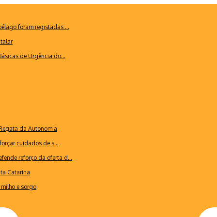
lago foram registadas ...
talar
ásicas de Urgência do...
a Regata da Autonomia
forçar cuidados de s...
ende reforço da oferta d...
nta Catarina
milho e sorgo