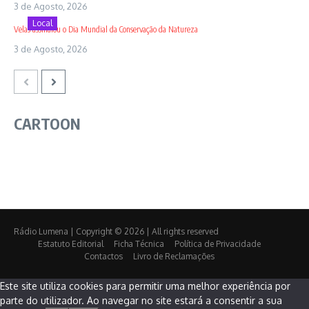
3 de Agosto, 2026
Local
Velas assinalou o Dia Mundial da Conservação da Natureza
3 de Agosto, 2026
CARTOON
Rádio Lumena | Copyright © 2026 | All rights reserved
Estatuto Editorial
Ficha Técnica
Política de Privacidade
Contactos
Livro de Reclamações
Este site utiliza cookies para permitir uma melhor experiência por
parte do utilizador. Ao navegar no site estará a consentir a sua