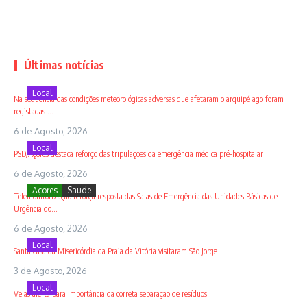
Últimas notícias
Local
Na sequência das condições meteorológicas adversas que afetaram o arquipélago foram
registadas ...
6 de Agosto, 2026
Local
PSD/Açores destaca reforço das tripulações da emergência médica pré-hospitalar
6 de Agosto, 2026
Açores
Saude
Telemonitorização reforça resposta das Salas de Emergência das Unidades Básicas de
Urgência do...
6 de Agosto, 2026
Local
Santa Casa da Misericórdia da Praia da Vitória visitaram São Jorge
3 de Agosto, 2026
Local
Velas alerta para importância da correta separação de resíduos