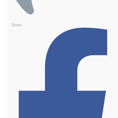
Share