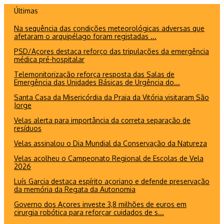
Ir
Últimas
para
Na sequência das condições meteorológicas adversas que
o
afetaram o arquipélago foram registadas ...
conteúdo
PSD/Açores destaca reforço das tripulações da emergência
médica pré-hospitalar
Telemonitorização reforça resposta das Salas de
Emergência das Unidades Básicas de Urgência do...
Santa Casa da Misericórdia da Praia da Vitória visitaram São
Jorge
Velas alerta para importância da correta separação de
resíduos
Velas assinalou o Dia Mundial da Conservação da Natureza
Velas acolheu o Campeonato Regional de Escolas de Vela
2026
Luís Garcia destaca espírito açoriano e defende preservação
da memória da Regata da Autonomia
Governo dos Açores investe 3,8 milhões de euros em
cirurgia robótica para reforçar cuidados de s...