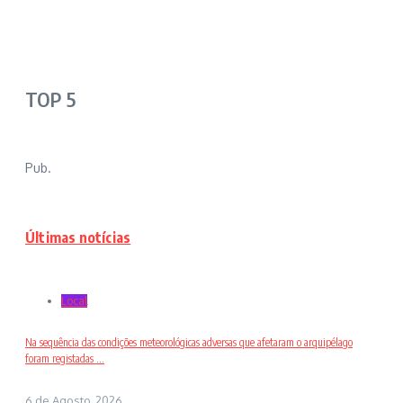
TOP 5
Pub.
Últimas notícias
Local
Na sequência das condições meteorológicas adversas que afetaram o arquipélago
foram registadas ...
6 de Agosto, 2026