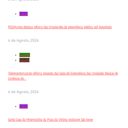
Local
PSD/Açores destaca reforço das tripulações da emergência médica pré-hospitalar
6 de Agosto, 2026
Açores
Saude
Telemonitorização reforça resposta das Salas de Emergência das Unidades Básicas de
Urgência do...
6 de Agosto, 2026
Local
Santa Casa da Misericórdia da Praia da Vitória visitaram São Jorge