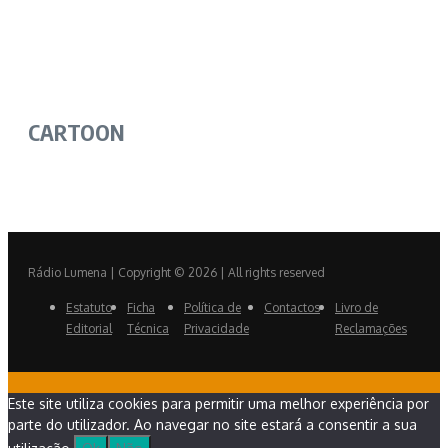
CARTOON
Rádio Lumena | Copyright © 2026 | All rights reserved
Estatuto
Ficha
Política de
Contactos
Livro de
Editorial
Técnica
Privacidade
Reclamações
Este site utiliza cookies para permitir uma melhor experiência por
parte do utilizador. Ao navegar no site estará a consentir a sua