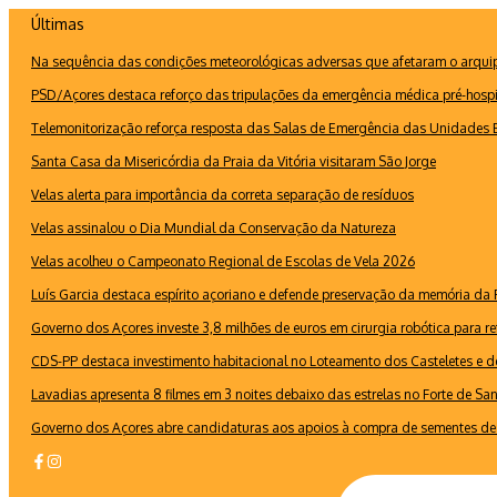
Ir
Últimas
para
Na sequência das condições meteorológicas adversas que afetaram o arquipé
o
conteúdo
PSD/Açores destaca reforço das tripulações da emergência médica pré-hospi
Telemonitorização reforça resposta das Salas de Emergência das Unidades B
Santa Casa da Misericórdia da Praia da Vitória visitaram São Jorge
Velas alerta para importância da correta separação de resíduos
Velas assinalou o Dia Mundial da Conservação da Natureza
Velas acolheu o Campeonato Regional de Escolas de Vela 2026
Luís Garcia destaca espírito açoriano e defende preservação da memória d
Governo dos Açores investe 3,8 milhões de euros em cirurgia robótica para re
CDS-PP destaca investimento habitacional no Loteamento dos Casteletes e def
Lavadias apresenta 8 filmes em 3 noites debaixo das estrelas no Forte de Sa
Governo dos Açores abre candidaturas aos apoios à compra de sementes de 