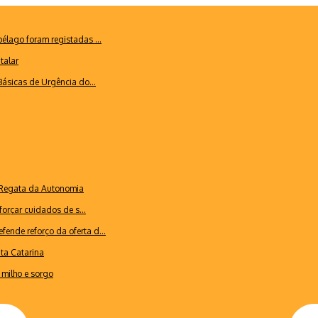
lago foram registadas ...
talar
ásicas de Urgência do...
a Regata da Autonomia
forçar cuidados de s...
ende reforço da oferta d...
nta Catarina
milho e sorgo