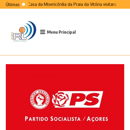
Ir para o conteúdo
Santa Casa da Misericórdia da Praia da Vitória visitaram São 
Últimas
Menu Principal