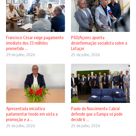
Francisco César exige pagamento
PSD/Açores aponta
imediato dos 23 milhões
desinformação socialista sobre a
prometido ...
Lotaçor
29 de Julho, 2026
25 de Julho, 2026
Apresentada iniciativa
Paulo do Nascimento Cabral
parlamentar tendo em vista a
defende que a Europa só pode
promoção e a ...
decidir b ...
25 de Julho, 2026
25 de Julho, 2026