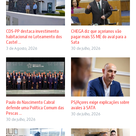
CDS-PP destaca investimento
CHEGA diz que açorianos vão
habitacional no Loteamento dos
pagar mais 55 ME do aval para a
Castel ...
Sata
3 de Agosto, 2026
30 de Julho, 2026
Paulo do Nascimento Cabral
PS/Açores exige explicações sobre
defende uma Política Comum das
avales à SATA
Pescas ...
30 de Julho, 2026
30 de Julho, 2026