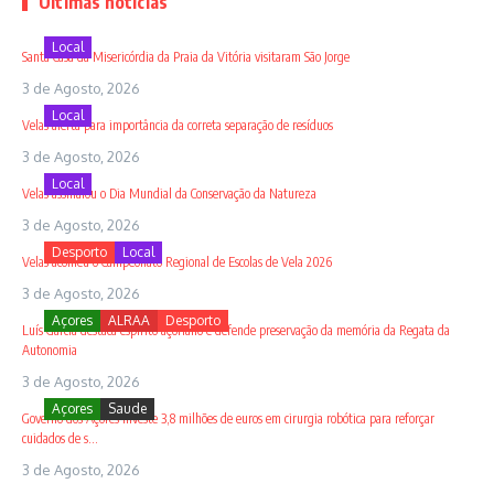
Últimas notícias
Local
Santa Casa da Misericórdia da Praia da Vitória visitaram São Jorge
3 de Agosto, 2026
Local
Velas alerta para importância da correta separação de resíduos
3 de Agosto, 2026
Local
Velas assinalou o Dia Mundial da Conservação da Natureza
3 de Agosto, 2026
Desporto
Local
Velas acolheu o Campeonato Regional de Escolas de Vela 2026
3 de Agosto, 2026
Açores
ALRAA
Desporto
Luís Garcia destaca espírito açoriano e defende preservação da memória da Regata da
Autonomia
3 de Agosto, 2026
Açores
Saude
Governo dos Açores investe 3,8 milhões de euros em cirurgia robótica para reforçar
cuidados de s...
3 de Agosto, 2026