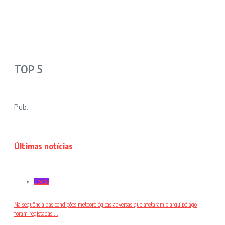
TOP 5
Pub.
Últimas notícias
Local
Na sequência das condições meteorológicas adversas que afetaram o arquipélago
foram registadas ...