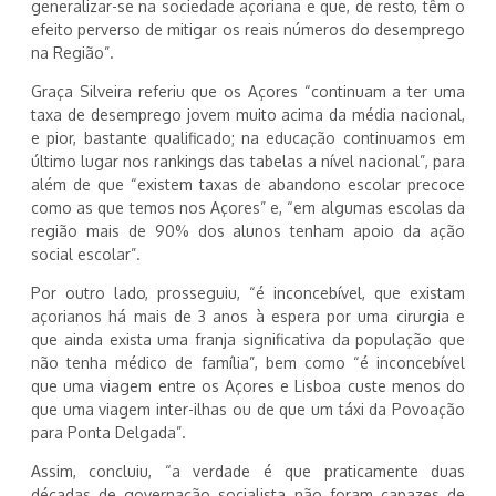
generalizar-se na sociedade açoriana e que, de resto, têm o
efeito perverso de mitigar os reais números do desemprego
na Região”.
Graça Silveira referiu que os Açores “continuam a ter uma
taxa de desemprego jovem muito acima da média nacional,
e pior, bastante qualificado; na educação continuamos em
último lugar nos rankings das tabelas a nível nacional”, para
além de que “existem taxas de abandono escolar precoce
como as que temos nos Açores” e, “em algumas escolas da
região mais de 90% dos alunos tenham apoio da ação
social escolar”.
Por outro lado, prosseguiu, “é inconcebível, que existam
açorianos há mais de 3 anos à espera por uma cirurgia e
que ainda exista uma franja significativa da população que
não tenha médico de família”, bem como “é inconcebível
que uma viagem entre os Açores e Lisboa custe menos do
que uma viagem inter-ilhas ou de que um táxi da Povoação
para Ponta Delgada”.
Assim, concluiu, “a verdade é que praticamente duas
décadas de governação socialista não foram capazes de