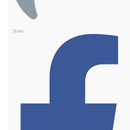
Share