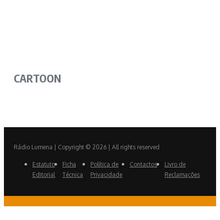
CARTOON
Rádio Lumena | Copyright © 2026 | All rights reserved
Estatuto
Ficha
Política de
Contactos
Livro de
Editorial
Técnica
Privacidade
Reclamações