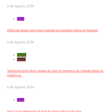
6 de Agosto, 2026
Local
PSD/Açores destaca reforço das tripulações da emergência médica pré-hospitalar
6 de Agosto, 2026
Açores
Saude
Telemonitorização reforça resposta das Salas de Emergência das Unidades Básicas de
Urgência do...
6 de Agosto, 2026
Local
Santa Casa da Misericórdia da Praia da Vitória visitaram São Jorge