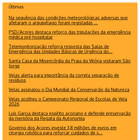
Ir
Últimas
para
Na sequência das condições meteorológicas adversas que
o
afetaram o arquipélago foram registadas ...
conteúdo
PSD/Açores destaca reforço das tripulações da emergência
médica pré-hospitalar
Telemonitorização reforça resposta das Salas de
Emergência das Unidades Básicas de Urgência do...
Santa Casa da Misericórdia da Praia da Vitória visitaram São
Jorge
Velas alerta para importância da correta separação de
resíduos
Velas assinalou o Dia Mundial da Conservação da Natureza
Velas acolheu o Campeonato Regional de Escolas de Vela
2026
Luís Garcia destaca espírito açoriano e defende preservação
da memória da Regata da Autonomia
Governo dos Açores investe 3,8 milhões de euros em
cirurgia robótica para reforçar cuidados de s...