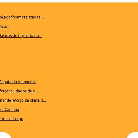
lago foram registadas ...
talar
ásicas de Urgência do...
a Regata da Autonomia
forçar cuidados de s...
ende reforço da oferta d...
nta Catarina
milho e sorgo