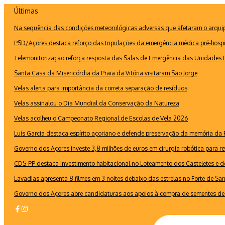
Ir
Últimas
para
Na sequência das condições meteorológicas adversas que afetaram o arquipé
o
conteúdo
PSD/Açores destaca reforço das tripulações da emergência médica pré-hospi
Telemonitorização reforça resposta das Salas de Emergência das Unidades B
Santa Casa da Misericórdia da Praia da Vitória visitaram São Jorge
Velas alerta para importância da correta separação de resíduos
Velas assinalou o Dia Mundial da Conservação da Natureza
Velas acolheu o Campeonato Regional de Escolas de Vela 2026
Luís Garcia destaca espírito açoriano e defende preservação da memória d
Governo dos Açores investe 3,8 milhões de euros em cirurgia robótica para re
CDS-PP destaca investimento habitacional no Loteamento dos Casteletes e def
Lavadias apresenta 8 filmes em 3 noites debaixo das estrelas no Forte de Sa
Governo dos Açores abre candidaturas aos apoios à compra de sementes de 