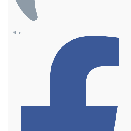
Share