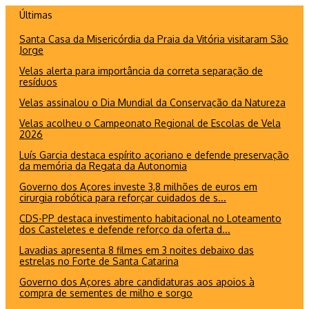
Ir
Últimas
para
Santa Casa da Misericórdia da Praia da Vitória visitaram São
o
Jorge
conteúdo
Velas alerta para importância da correta separação de
resíduos
Velas assinalou o Dia Mundial da Conservação da Natureza
Velas acolheu o Campeonato Regional de Escolas de Vela
2026
Luís Garcia destaca espírito açoriano e defende preservação
da memória da Regata da Autonomia
Governo dos Açores investe 3,8 milhões de euros em
cirurgia robótica para reforçar cuidados de s...
CDS-PP destaca investimento habitacional no Loteamento
dos Casteletes e defende reforço da oferta d...
Lavadias apresenta 8 filmes em 3 noites debaixo das
estrelas no Forte de Santa Catarina
Governo dos Açores abre candidaturas aos apoios à
compra de sementes de milho e sorgo