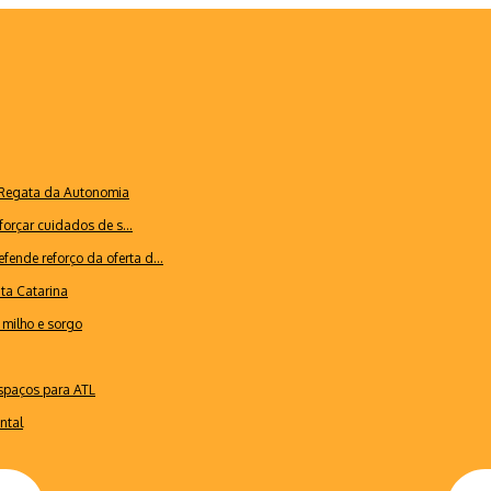
a Regata da Autonomia
forçar cuidados de s...
ende reforço da oferta d...
nta Catarina
milho e sorgo
espaços para ATL
ntal