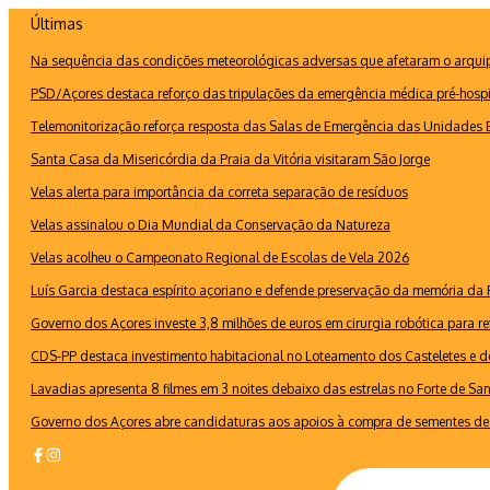
Ir
Últimas
para
Na sequência das condições meteorológicas adversas que afetaram o arquipé
o
conteúdo
PSD/Açores destaca reforço das tripulações da emergência médica pré-hospi
Telemonitorização reforça resposta das Salas de Emergência das Unidades B
Santa Casa da Misericórdia da Praia da Vitória visitaram São Jorge
Velas alerta para importância da correta separação de resíduos
Velas assinalou o Dia Mundial da Conservação da Natureza
Velas acolheu o Campeonato Regional de Escolas de Vela 2026
Luís Garcia destaca espírito açoriano e defende preservação da memória d
Governo dos Açores investe 3,8 milhões de euros em cirurgia robótica para re
CDS-PP destaca investimento habitacional no Loteamento dos Casteletes e def
Lavadias apresenta 8 filmes em 3 noites debaixo das estrelas no Forte de Sa
Governo dos Açores abre candidaturas aos apoios à compra de sementes de 