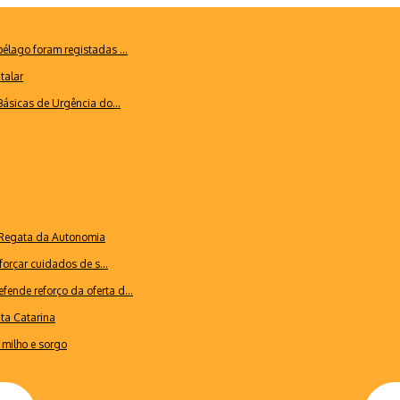
lago foram registadas ...
talar
ásicas de Urgência do...
a Regata da Autonomia
forçar cuidados de s...
ende reforço da oferta d...
nta Catarina
milho e sorgo