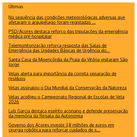
Ir
Últimas
para
Na sequência das condições meteorológicas adversas que
o
afetaram o arquipélago foram registadas ...
conteúdo
PSD/Açores destaca reforço das tripulações da emergência
médica pré-hospitalar
Telemonitorização reforça resposta das Salas de
Emergência das Unidades Básicas de Urgência do...
Santa Casa da Misericórdia da Praia da Vitória visitaram São
Jorge
Velas alerta para importância da correta separação de
resíduos
Velas assinalou o Dia Mundial da Conservação da Natureza
Velas acolheu o Campeonato Regional de Escolas de Vela
2026
Luís Garcia destaca espírito açoriano e defende preservação
da memória da Regata da Autonomia
Governo dos Açores investe 3,8 milhões de euros em
cirurgia robótica para reforçar cuidados de s...