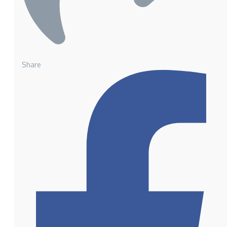
Share