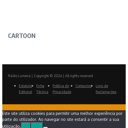
CARTOON
Rádio Lumena | Copyright © 2026 | All rights reserved
Estatuto
Ficha
Política de
Contactos
Livro de
Editorial
Técnica
Privacidade
Reclamações
Este site utiliza cookies para permitir uma melhor experiência por
parte do utilizador. Ao navegar no site estará a consentir a sua
utilização.
Ok
Não