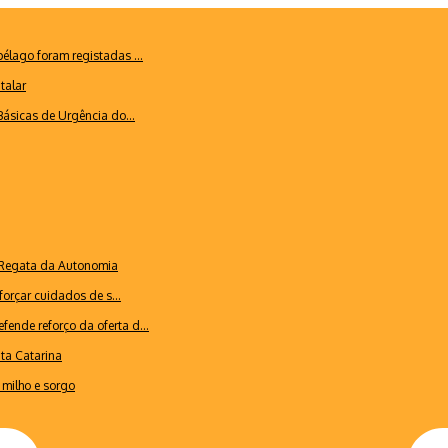
lago foram registadas ...
talar
ásicas de Urgência do...
a Regata da Autonomia
forçar cuidados de s...
ende reforço da oferta d...
nta Catarina
milho e sorgo