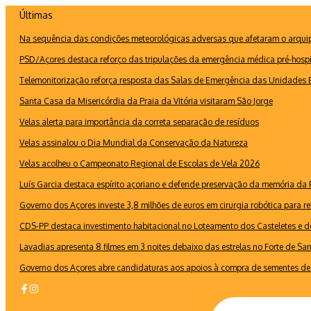
Ir
Últimas
para
Na sequência das condições meteorológicas adversas que afetaram o arquipé
o
conteúdo
PSD/Açores destaca reforço das tripulações da emergência médica pré-hospi
Telemonitorização reforça resposta das Salas de Emergência das Unidades B
Santa Casa da Misericórdia da Praia da Vitória visitaram São Jorge
Velas alerta para importância da correta separação de resíduos
Velas assinalou o Dia Mundial da Conservação da Natureza
Velas acolheu o Campeonato Regional de Escolas de Vela 2026
Luís Garcia destaca espírito açoriano e defende preservação da memória d
Governo dos Açores investe 3,8 milhões de euros em cirurgia robótica para re
CDS-PP destaca investimento habitacional no Loteamento dos Casteletes e def
Lavadias apresenta 8 filmes em 3 noites debaixo das estrelas no Forte de Sa
Governo dos Açores abre candidaturas aos apoios à compra de sementes de 